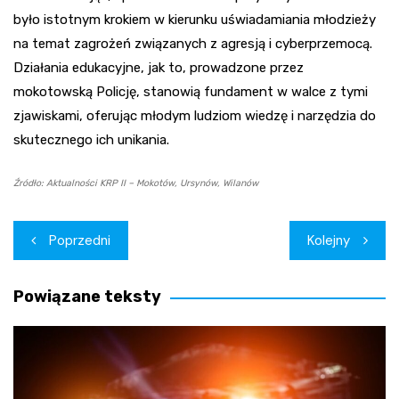
było istotnym krokiem w kierunku uświadamiania młodzieży
na temat zagrożeń związanych z agresją i cyberprzemocą.
Działania edukacyjne, jak to, prowadzone przez
mokotowską Policję, stanowią fundament w walce z tymi
zjawiskami, oferując młodym ludziom wiedzę i narzędzia do
skutecznego ich unikania.
Źródło: Aktualności KRP II – Mokotów, Ursynów, Wilanów
Nawigacja
Poprzedni
Kolejny
wpisu
Powiązane teksty