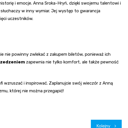
historię i emocje. Anna Sroka-Hryń, dzięki swojemu talentowi i
 słuchaczy w inny wymiar. Jej występ to gwarancja
ęci uczestników.
e nie powinny zwlekać z zakupem biletów, ponieważ ich
przedzeniem
zapewnia nie tylko komfort, ale także pewność
afi wzruszać i inspirować. Zaplanujcie swój wieczór z Anną
yzmu, której nie można przegapić!
Kolejny