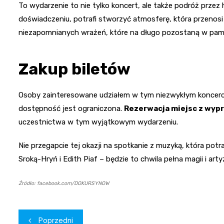
To wydarzenie to nie tylko koncert, ale także podróż przez 
doświadczeniu, potrafi stworzyć atmosferę, która przenosi
niezapomnianych wrażeń, które na długo pozostaną w pami
Zakup biletów
Osoby zainteresowane udziałem w tym niezwykłym koncerci
dostępność jest ograniczona.
Rezerwacja miejsc z wy
uczestnictwa w tym wyjątkowym wydarzeniu.
Nie przegapcie tej okazji na spotkanie z muzyką, która potr
Sroką-Hryń i Edith Piaf – będzie to chwila pełna magii i art
Źródło: facebook.com/DOKURSYNOW
Nawigacja
Poprzedni