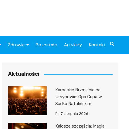
Zdrowie
Pozostałe
Artykuły
Kontakt
Sportowy
Szpital
Piłkarskie
Przychodnie
Aktualności
Sklep medyczny
Karpackie Brzmienia na
Apteki
Ursynowie: Opa Cupa w
Sadku Natolińskim
7 sierpnia 2026
Kalosze szczęścia: Magia