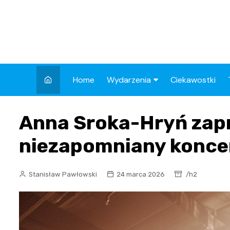
Skip
to
content
Home
Wydarzenia
Ciekawostki
Kronika Policyjna
Anna Sroka-Hryń zap
Wypadek
niezapomniany koncer
Drogi
Aktualności
Stanisław Pawłowski
24 marca 2026
/h2