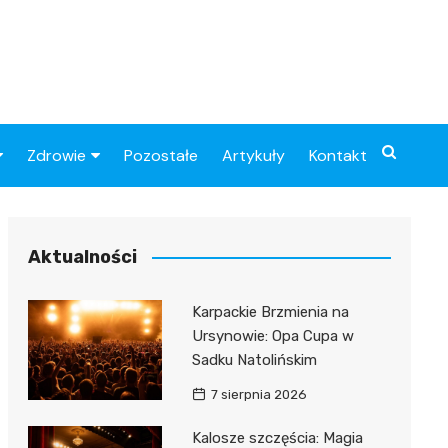
Zdrowie
Pozostałe
Artykuły
Kontakt
Sportowy
Szpital
Piłkarskie
Przychodnie
Aktualności
Sklep medyczny
Karpackie Brzmienia na
Apteki
Ursynowie: Opa Cupa w
Sadku Natolińskim
7 sierpnia 2026
Kalosze szczęścia: Magia