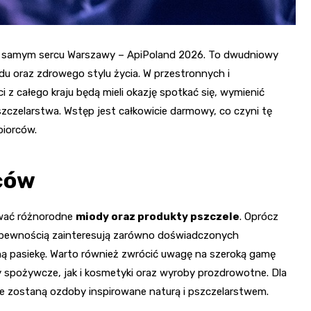
 w samym sercu Warszawy – ApiPoland 2026. To dwudniowy
u oraz zdrowego stylu życia. W przestronnych i
 całego kraju będą mieli okazję spotkać się, wymienić
czelarstwa. Wstęp jest całkowicie darmowy, co czyni tę
biorców.
ców
ywać różnorodne
miody oraz produkty pszczele
. Oprócz
 z pewnością zainteresują zarówno doświadczonych
asną pasiekę. Warto również zwrócić uwagę na szeroką gamę
 spożywcze, jak i kosmetyki oraz wyroby prozdrowotne. Dla
ne zostaną ozdoby inspirowane naturą i pszczelarstwem.