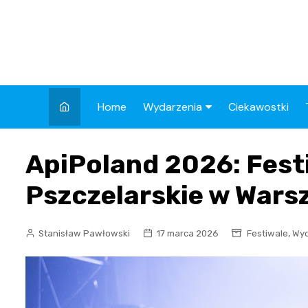
Skip
to
content
Home
Wydarzenia
Ciekawostki
Kronika Policyjna
ApiPoland 2026: Festi
Wypadek
Pszczelarskie w Wars
Drogi
Aktualności
,
Stanisław Pawłowski
17 marca 2026
Festiwale
Wyd