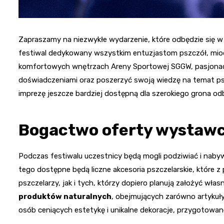
Zapraszamy na niezwykłe wydarzenie, które odbędzie się
festiwal dedykowany wszystkim entuzjastom pszczół, miod
komfortowych wnętrzach Areny Sportowej SGGW, pasjonaci z
doświadczeniami oraz poszerzyć swoją wiedzę na temat psz
imprezę jeszcze bardziej dostępną dla szerokiego grona od
Bogactwo oferty wystaw
Podczas festiwalu uczestnicy będą mogli podziwiać i nab
tego dostępne będą liczne akcesoria pszczelarskie, które
pszczelarzy, jak i tych, którzy dopiero planują założyć wł
produktów naturalnych
, obejmujących zarówno artykuły
osób ceniących estetykę i unikalne dekoracje, przygotowa