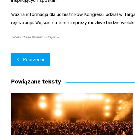
inspirujących spotkań!
Ważna informacja dla uczestników Kongresu: udział w Targac
rejestrację. Wejście na teren imprezy możliwe będzie wielok
Źródło: Urząd Dzielnicy Ursynów
Nawigacja
Poprzedni
wpisu
Powiązane teksty