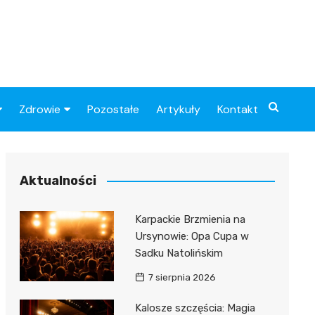
Zdrowie
Pozostałe
Artykuły
Kontakt
Sportowy
Szpital
Piłkarskie
Przychodnie
Aktualności
Sklep medyczny
Karpackie Brzmienia na
Apteki
Ursynowie: Opa Cupa w
Sadku Natolińskim
7 sierpnia 2026
Kalosze szczęścia: Magia