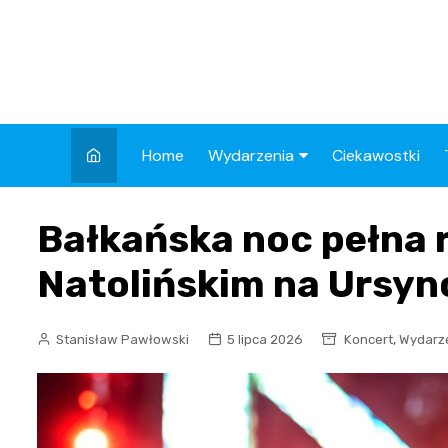
Skip
to
content
Home
Wydarzenia
Ciekawostki
Kronika Policyjna
Bałkańska noc pełna
Wypadek
Natolińskim na Ursyn
Drogi
Aktualności
,
Stanisław Pawłowski
5 lipca 2026
Koncert
Wydarz