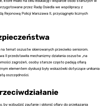
, które miało na celu edukację i wsparcie osób starszych w
 przygotowane przez Radę Osiedla we współpracy z
Rejonową Policji Warszawa II, przyciągnęło licznych
ezpieczeństwa
 na temat oszustw skierowanych przeciwko seniorom.
awa II przedstawiła mechanizmy działania oszustw „na
omości zagrożeń, osoby starsze często padają ofiarą
żnym elementem dyskusji były wskazówki dotyczące unikania
ratą oszczędności.
przeciwdziałanie
 by wzbudzić zaufanie i skłonić ofiary do przekazania