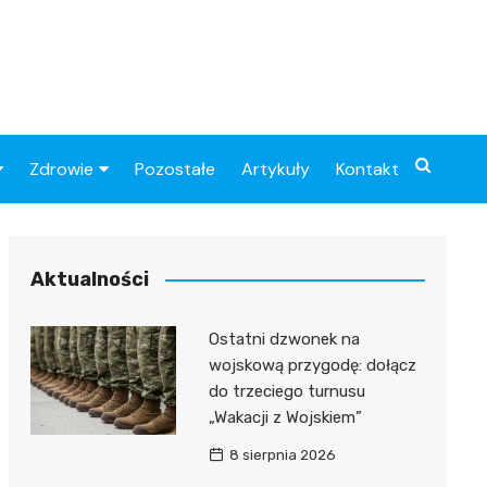
Zdrowie
Pozostałe
Artykuły
Kontakt
Sportowy
Szpital
Piłkarskie
Przychodnie
Aktualności
Sklep medyczny
Ostatni dzwonek na
Apteki
wojskową przygodę: dołącz
do trzeciego turnusu
„Wakacji z Wojskiem”
8 sierpnia 2026