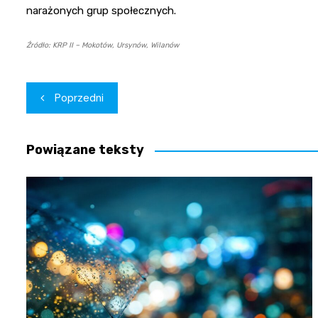
narażonych grup społecznych.
Źródło: KRP II – Mokotów, Ursynów, Wilanów
Nawigacja
Poprzedni
wpisu
Powiązane teksty