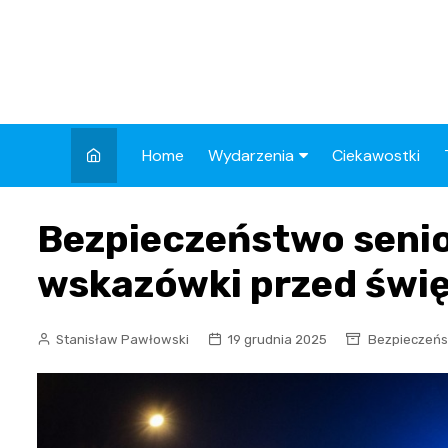
Skip
to
content
Home
Wydarzenia
Ciekawostki
Kronika Policyjna
Bezpieczeństwo seni
Wypadek
wskazówki przed świ
Drogi
Aktualności
Stanisław Pawłowski
19 grudnia 2025
Bezpieczeń