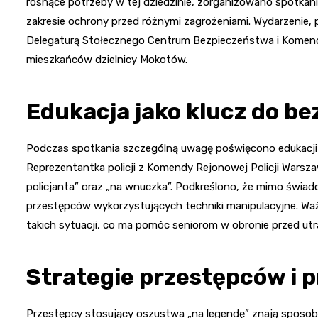
rosnące potrzeby w tej dziedzinie, zorganizowano spotkanie
zakresie ochrony przed różnymi zagrożeniami. Wydarzenie,
Delegaturą Stołecznego Centrum Bezpieczeństwa i Komendą 
mieszkańców dzielnicy Mokotów.
Edukacja jako klucz do b
Podczas spotkania szczególną uwagę poświęcono edukacji
Reprezentantka policji z Komendy Rejonowej Policji Warsz
policjanta” oraz „na wnuczka”. Podkreślono, że mimo świad
przestępców wykorzystujących techniki manipulacyjne. Wa
takich sytuacji, co ma pomóc seniorom w obronie przed ut
Strategie przestępców i 
Przestępcy stosujący oszustwa „na legendę” znają sposoby,