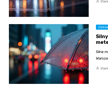
Stan
Ostrz
Siln
mete
Silne 
Warsza
Stan