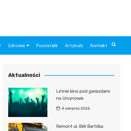
Zdrowie
Pozostałe
Artykuły
Kontakt
Sportowy
Szpital
Piłkarskie
Przychodnie
Aktualności
Sklep medyczny
Letnie kino pod gwiazdami
Apteki
na Ursynowie
4 sierpnia 2026
Remont ul. Béli Bartóka: