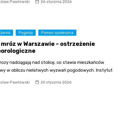
Fryzjer
isław Pawłowski
26 stycznia 2026
Kosmetyczka
eżenia
Pogoda
Pomoc społeczna
y mróz w Warszawie – ostrzeżenie
orologiczne
mrozy nadciągają nad stolicę, co stawia mieszkańców
wy w obliczu niełatwych wyzwań pogodowych. Instytut
isław Pawłowski
20 stycznia 2026