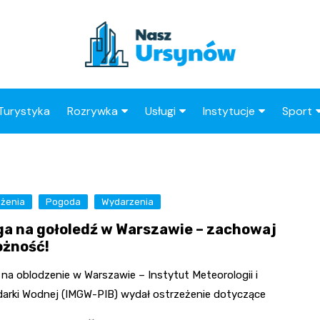
Turystyka
Rozrywka
Usługi
Instytucje
Sport
Kluby
Taxi
Straż Miejska
Klub 
Wesele
Stacja paliw
OPS
Kluby 
eżenia
Pogoda
Ogródki Działkowe
Wydarzenia
Restauracje
Urząd Skarbowy
a na gołoledź w Warszawie – zachowaj
Księgarnie
Barber
Urząd Dzielnicy
ożność!
Kino
Adwokat
ZUS
na oblodzenie w Warszawie – Instytut Meteorologii i
Radca Prawny
Poczta
arki Wodnej (IMGW-PIB) wydał ostrzeżenie dotyczące