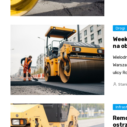
Drogi
Week
na o
Wielod
Warsza
ulicy R
Stan
Infras
Remo
ostr