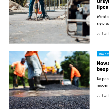
Ursy
lipca
Wkrótc
się pra
Stan
Inwes
Nowa 
bezp
Na poc
modern
Stan