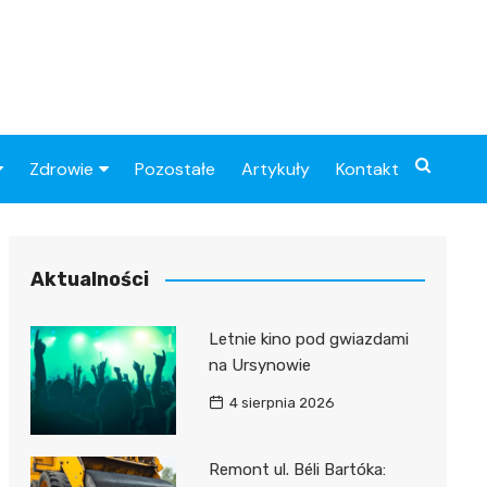
Zdrowie
Pozostałe
Artykuły
Kontakt
Sportowy
Szpital
Piłkarskie
Przychodnie
Aktualności
Sklep medyczny
Letnie kino pod gwiazdami
Apteki
na Ursynowie
4 sierpnia 2026
Remont ul. Béli Bartóka: