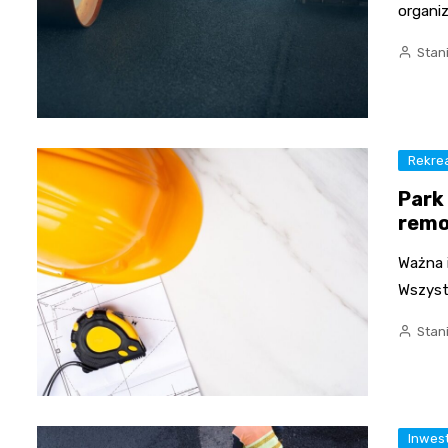
organiz
Stan
Rekre
Park
remo
Ważna 
Wszyst
Stan
Inwes