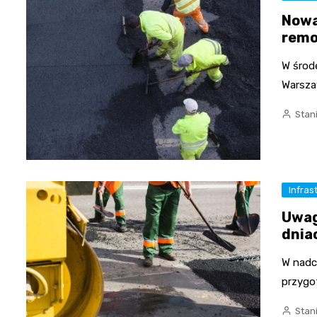
Nowa 
remo
W środę
Warsza
Stan
Infras
Uwag
dnia
W nadc
przygo
Stan