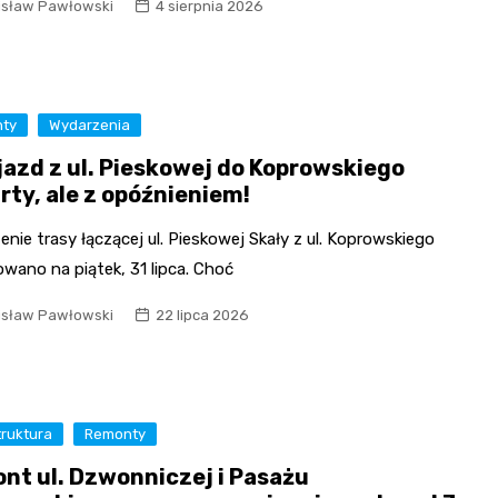
Fryzjer
isław Pawłowski
4 sierpnia 2026
Kosmetyczka
ty
Wydarzenia
jazd z ul. Pieskowej do Koprowskiego
rty, ale z opóźnieniem!
nie trasy łączącej ul. Pieskowej Skały z ul. Koprowskiego
wano na piątek, 31 lipca. Choć
isław Pawłowski
22 lipca 2026
truktura
Remonty
nt ul. Dzwonniczej i Pasażu