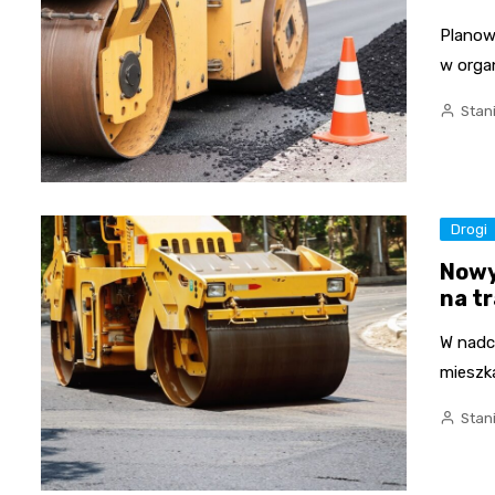
Planow
w organ
Stan
Drogi
Nowy
na t
W nadc
mieszk
Stan