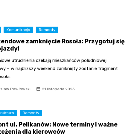
Komunikacja
Remonty
endowe zamknięcie Rosoła: Przygotuj się
bjazdy!
niowe utrudnienia czekają mieszkańców południowej
wy – w najbliższy weekend zamknięty zostanie fragment
osoła.
isław Pawłowski
21 listopada 2025
truktura
Remonty
nt ul. Pelikanów: Nowe terminy i ważne
zeżenia dla kierowców