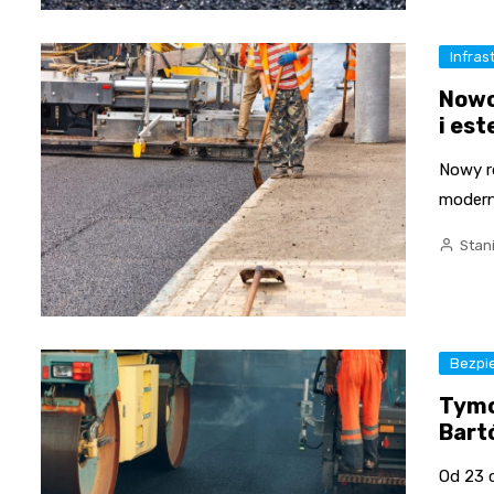
Infras
Nowo
i es
Nowy ro
modern
Stan
Bezpi
Tymc
Bart
Od 23 