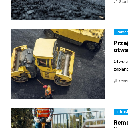
Stan
Remon
Prze
otwa
Otworze
zaplano
Stan
Infras
Remo