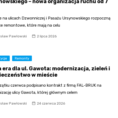
nowskiego – nowa organizacja ruchu od 7
e na ulicach Dzwonniczej i Pasażu Ursynowskiego rozpoczną
ce remontowe, które mają na celu
isław Pawłowski
2 lipca 2026
tycje
Remonty
era dla ul. Gawota: modernizacja, zieleń i
ieczeństwo w mieście
zątku czerwca podpisano kontrakt z firmą FAL-BRUK na
izację ulicy Gawota, której głównym celem
isław Pawłowski
24 czerwca 2026