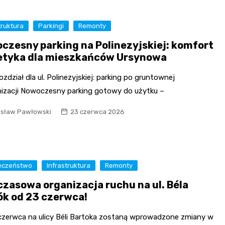
truktura
Parkingi
Remonty
czesny parking na Polinezyjskiej: komfort
tetyka dla mieszkańców Ursynowa
zdział dla ul. Polinezyjskiej: parking po gruntownej
izacji Nowoczesny parking gotowy do użytku –
isław Pawłowski
23 czerwca 2026
eczeństwo
Infrastruktura
Remonty
zasowa organizacja ruchu na ul. Béla
ók od 23 czerwca!
czerwca na ulicy Béli Bartoka zostaną wprowadzone zmiany w