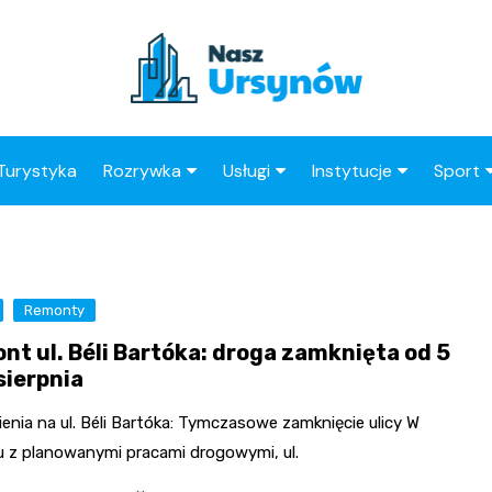
Turystyka
Rozrywka
Usługi
Instytucje
Sport
Kluby
Taxi
Straż Miejska
Klub 
Wesele
Stacja paliw
OPS
Kluby 
Remonty
Ogródki Działkowe
Restauracje
Urząd Skarbowy
nt ul. Béli Bartóka: droga zamknięta od 5
Księgarnie
Barber
Urząd Dzielnicy
sierpnia
Kino
Adwokat
ZUS
enia na ul. Béli Bartóka: Tymczasowe zamknięcie ulicy W
Radca Prawny
Poczta
u z planowanymi pracami drogowymi, ul.