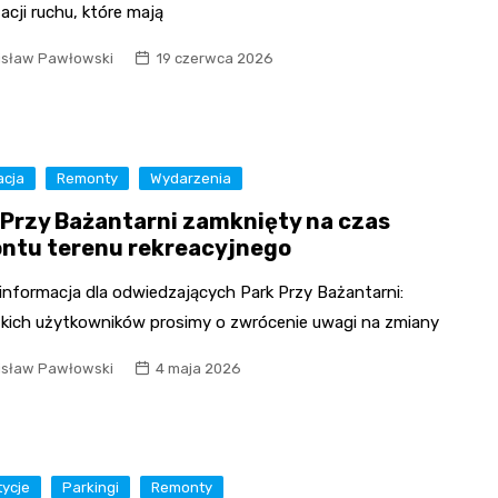
acji ruchu, które mają
isław Pawłowski
19 czerwca 2026
acja
Remonty
Wydarzenia
 Przy Bażantarni zamknięty na czas
ntu terenu rekreacyjnego
informacja dla odwiedzających Park Przy Bażantarni:
kich użytkowników prosimy o zwrócenie uwagi na zmiany
isław Pawłowski
4 maja 2026
tycje
Parkingi
Remonty