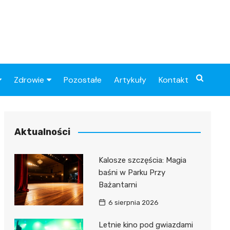
Zdrowie
Pozostałe
Artykuły
Kontakt
Sportowy
Szpital
Piłkarskie
Przychodnie
Aktualności
Sklep medyczny
Kalosze szczęścia: Magia
Apteki
baśni w Parku Przy
Bażantarni
6 sierpnia 2026
Letnie kino pod gwiazdami