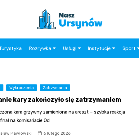
Turystyka
Rozrywka
Usługi
Instytucje
Sport
Kluby
Taxi
Straż Miejska
Klub 
Wesele
Stacja paliw
OPS
Kluby 
a
Wykroczenia
Ogródki Działkowe
Zatrzymania
Restauracje
Urząd Skarbowy
anie kary zakończyło się zatrzymaniem
Księgarnie
Barber
Urząd Dzielnicy
zczona kara grzywny zamieniona na areszt – szybka reakcja
Kino
Adwokat
ZUS
i finał na komisariacie Od
Radca Prawny
Poczta
isław Pawłowski
6 lutego 2026