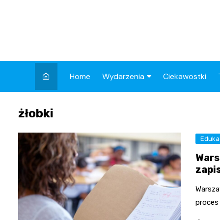
Skip
to
content
Home
Wydarzenia
Ciekawostki
Kronika Policyjna
żłobki
Wypadek
Drogi
Eduka
Wars
Aktualności
zapi
Warsza
proces 