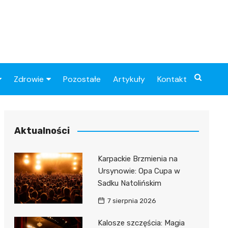
Zdrowie
Pozostałe
Artykuły
Kontakt
Sportowy
Szpital
Piłkarskie
Przychodnie
Aktualności
Sklep medyczny
Karpackie Brzmienia na
Apteki
Ursynowie: Opa Cupa w
Sadku Natolińskim
7 sierpnia 2026
Kalosze szczęścia: Magia