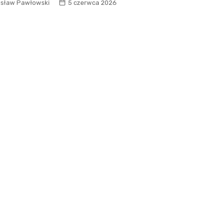
Fryzjer
isław Pawłowski
5 czerwca 2026
Kosmetyczka