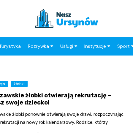
Turystyka
Rozrywka
Usługi
Instytucje
Sport
Kluby
Taxi
Straż Miejska
Klub 
Wesele
Stacja paliw
OPS
Kluby 
cja
żłobki
Ogródki Działkowe
Restauracje
Urząd Skarbowy
zawskie żłobki otwierają rekrutację –
Księgarnie
Barber
Urząd Dzielnicy
sz swoje dziecko!
Kino
Adwokat
ZUS
wskie żłobki ponownie otwierają swoje drzwi, rozpoczynając
Radca Prawny
Poczta
rekrutacji na nowy rok kalendarzowy. Rodzice, którzy