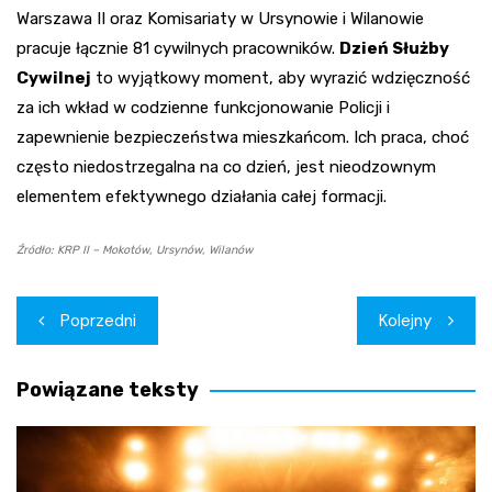
Warszawa II oraz Komisariaty w Ursynowie i Wilanowie
pracuje łącznie 81 cywilnych pracowników.
Dzień Służby
Cywilnej
to wyjątkowy moment, aby wyrazić wdzięczność
za ich wkład w codzienne funkcjonowanie Policji i
zapewnienie bezpieczeństwa mieszkańcom. Ich praca, choć
często niedostrzegalna na co dzień, jest nieodzownym
elementem efektywnego działania całej formacji.
Źródło: KRP II – Mokotów, Ursynów, Wilanów
Nawigacja
Poprzedni
Kolejny
wpisu
Powiązane teksty