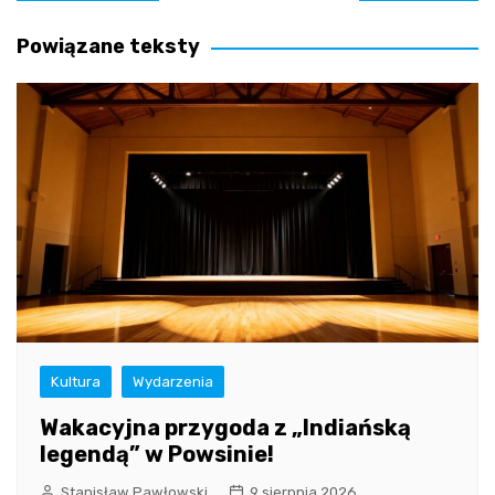
wpisu
Powiązane teksty
Kultura
Wydarzenia
Wakacyjna przygoda z „Indiańską
legendą” w Powsinie!
Stanisław Pawłowski
9 sierpnia 2026