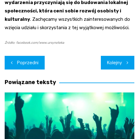
wydarzenia przyczyniają się do budowania lokalnej
społeczności, która ceni sobie rozwój osobisty i
kulturalny
. Zachęcamy wszystkich zainteresowanych do
wzięcia udziału i skorzystania z tej wyjątkowej możliwości.
Źródło: facebook.com/www.ursynoteka
Nawigacja
Poprzedni
Kolejny
wpisu
Powiązane teksty