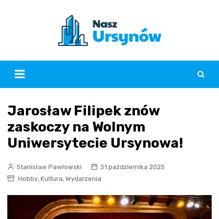
Skip
to
content
Jarosław Filipek znów
zaskoczy na Wolnym
Uniwersytecie Ursynowa!
Stanisław Pawłowski
31 października 2025
,
,
Hobby
Kultura
Wydarzenia