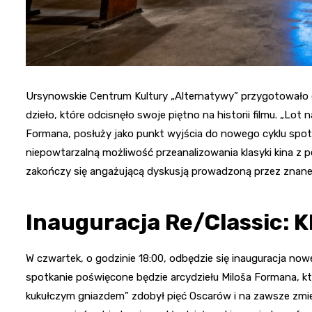
Ursynowskie Centrum Kultury „Alternatywy” przygotowało d
dzieło, które odcisnęło swoje piętno na historii filmu. „Lo
Formana, posłuży jako punkt wyjścia do nowego cyklu spot
niepowtarzalną możliwość przeanalizowania klasyki kina z
zakończy się angażującą dyskusją prowadzoną przez znane
Inauguracja Re/Classic:
W czwartek, o godzinie 18:00, odbędzie się inauguracja n
spotkanie poświęcone będzie arcydziełu Miloša Formana, kt
kukułczym gniazdem” zdobył pięć Oscarów i na zawsze zmieni