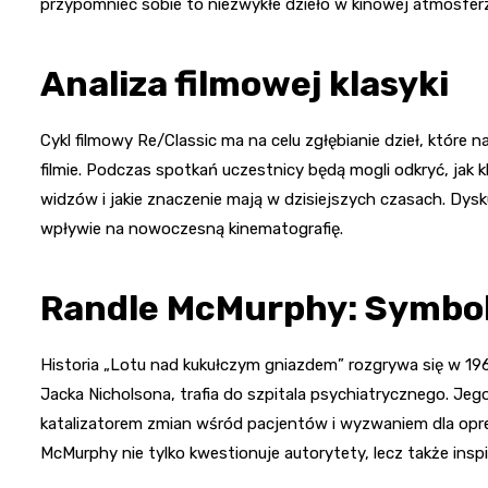
przypomnieć sobie to niezwykłe dzieło w kinowej atmosfer
Analiza filmowej klasyki
Cykl filmowy Re/Classic ma na celu zgłębianie dzieł, które 
filmie. Podczas spotkań uczestnicy będą mogli odkryć, jak
widzów i jakie znaczenie mają w dzisiejszych czasach. Dyskus
wpływie na nowoczesną kinematografię.
Randle McMurphy: Symbo
Historia „Lotu nad kukułczym gniazdem” rozgrywa się w 19
Jacka Nicholsona, trafia do szpitala psychiatrycznego. Jego
katalizatorem zmian wśród pacjentów i wyzwaniem dla opr
McMurphy nie tylko kwestionuje autorytety, lecz także inspi