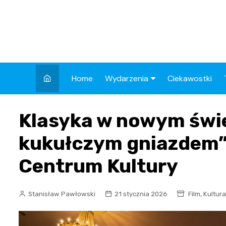
Skip
to
content
Home
Wydarzenia
Ciekawostki
Kronika Policyjna
Klasyka w nowym świe
Wypadek
kukułczym gniazdem
Drogi
Centrum Kultury
Aktualności
,
Stanisław Pawłowski
21 stycznia 2026
Film
Kultura