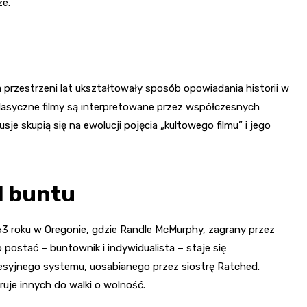
ze.
na przestrzeni lat ukształtowały sposób opowiadania historii w
 klasyczne filmy są interpretowane przez współczesnych
je skupią się na ewolucji pojęcia „kultowego filmu” i jego
l buntu
63 roku w Oregonie, gdzie Randle McMurphy, zagrany przez
 postać – buntownik i indywidualista – staje się
esyjnego systemu, uosabianego przez siostrę Ratched.
ruje innych do walki o wolność.