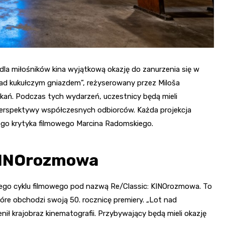
la miłośników kina wyjątkową okazję do zanurzenia się w
t nad kukułczym gniazdem”, reżyserowany przez Miloša
kań. Podczas tych wydarzeń, uczestnicy będą mieli
 perspektywy współczesnych odbiorców. Każda projekcja
go krytyka filmowego Marcina Radomskiego.
 KINOrozmowa
owego cyklu filmowego pod nazwą Re/Classic: KINOrozmowa. To
óre obchodzi swoją 50. rocznicę premiery. „Lot nad
ł krajobraz kinematografii. Przybywający będą mieli okazję