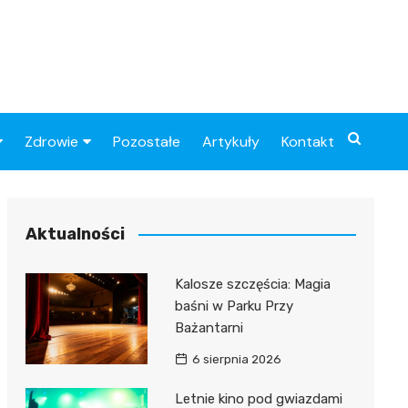
Zdrowie
Pozostałe
Artykuły
Kontakt
Sportowy
Szpital
Piłkarskie
Przychodnie
Aktualności
Sklep medyczny
Kalosze szczęścia: Magia
Apteki
baśni w Parku Przy
Bażantarni
6 sierpnia 2026
Letnie kino pod gwiazdami