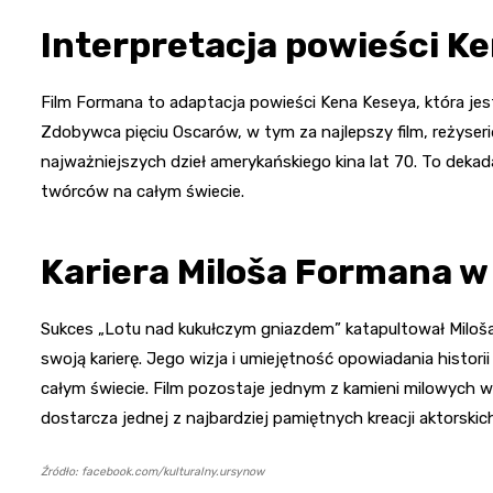
Interpretacja powieści K
Film Formana to adaptacja powieści Kena Keseya, która je
Zdobywca pięciu Oscarów, w tym za najlepszy film, reżyser
najważniejszych dzieł amerykańskiego kina lat 70. To dekad
twórców na całym świecie.
Kariera Miloša Formana w
Sukces „Lotu nad kukułczym gniazdem” katapultował Miloša
swoją karierę. Jego wizja i umiejętność opowiadania histor
całym świecie. Film pozostaje jednym z kamieni milowych w
dostarcza jednej z najbardziej pamiętnych kreacji aktorskich 
Źródło: facebook.com/kulturalny.ursynow