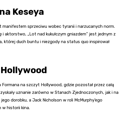
ena Keseya
st manifestem sprzeciwu wobec tyranii i narzucanych norm.
ię i aktorstwo, „Lot nad kukułczym gniazdem” jest jednym z
a, której duch buntu i niezgody na status quo inspirował
 Hollywood
 Formana na szczyt Hollywood, gdzie pozostał przez całą
ii zyskały uznanie zarówno w Stanach Zjednoczonych, jak i na
 jego dorobku, a Jack Nicholson w roli McMurphy’ego
w historii kina.