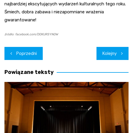
najbardziej ekscytujących wydarzeń kulturalnych tego roku.
Śmiech, dobra zabawa i niezapomniane wrażenia
gwarantowane!
źródło: facebook.com/DOKURSYNOW
Nawigacja
Poprzedni
Kolejny
wpisu
Powiązane teksty