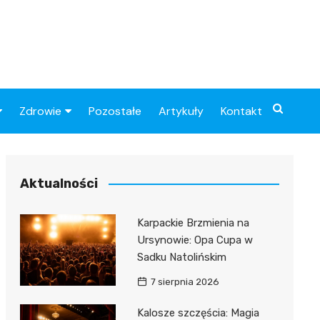
Zdrowie
Pozostałe
Artykuły
Kontakt
Sportowy
Szpital
Piłkarskie
Przychodnie
Aktualności
Sklep medyczny
Karpackie Brzmienia na
Apteki
Ursynowie: Opa Cupa w
Sadku Natolińskim
7 sierpnia 2026
Kalosze szczęścia: Magia