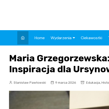
Skip
to
content
Home
Wydarzenia
Ciekawostki
Kronika Policyjna
Maria Grzegorzewska: 
Wypadek
Inspiracja dla Ursyn
Drogi
Aktualności
,
Stanisław Pawłowski
9 marca 2026
Edukacja
Histo