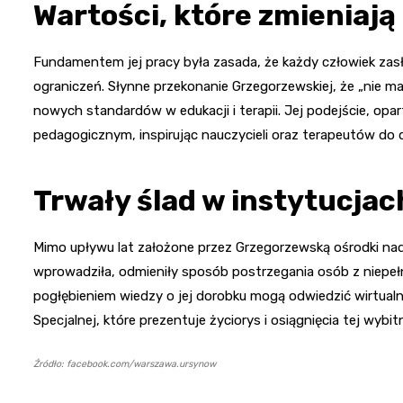
Wartości, które zmieniają
Fundamentem jej pracy była zasada, że każdy człowiek zasł
ograniczeń. Słynne przekonanie Grzegorzewskiej, że „nie ma
nowych standardów w edukacji i terapii. Jej podejście, opar
pedagogicznym, inspirując nauczycieli oraz terapeutów do d
Trwały ślad w instytucjac
Mimo upływu lat założone przez Grzegorzewską ośrodki nada
wprowadziła, odmieniły sposób postrzegania osób z niep
pogłębieniem wiedzy o jej dorobku mogą odwiedzić wirtual
Specjalnej, które prezentuje życiorys i osiągnięcia tej wybit
Źródło: facebook.com/warszawa.ursynow