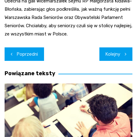
Obecna na gali Wicemarszałek Sejmu RP Małgorzata Kidawa-
Błońska, zabierając głos podkreśliła, jak ważną funkcję pełni
Warszawska Rada Seniorów oraz Obywatelski Parlament
Seniorów. Chciałaby, aby seniorzy czuli się w stolicy najlepiej,
ze wszystkim miast w Polsce.
Nawigacja
Poprzedni
Kolejny
wpisu
Powiązane teksty