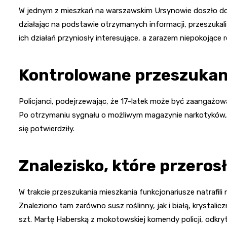
W jednym z mieszkań na warszawskim Ursynowie doszło do z
działając na podstawie otrzymanych informacji, przeszukali
ich działań przyniosły interesujące, a zarazem niepokojące r
Kontrolowane przeszukan
Policjanci, podejrzewając, że 17-latek może być zaangażow
Po otrzymaniu sygnału o możliwym magazynie narkotyków, w
się potwierdziły.
Znalezisko, które przeros
W trakcie przeszukania mieszkania funkcjonariusze natrafil
Znaleziono tam zarówno susz roślinny, jak i białą, krystali
szt. Martę Haberską z mokotowskiej komendy policji, odk