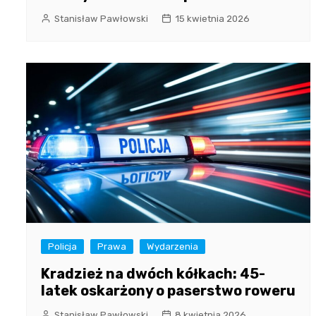
Stanisław Pawłowski
15 kwietnia 2026
Policja
Prawa
Wydarzenia
Kradzież na dwóch kółkach: 45-
latek oskarżony o paserstwo roweru
Stanisław Pawłowski
8 kwietnia 2026