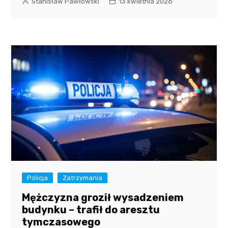
Stanisław Pawłowski
13 kwietnia 2026
Policja
Zatrzymania
Mężczyzna groził wysadzeniem
budynku – trafił do aresztu
tymczasowego