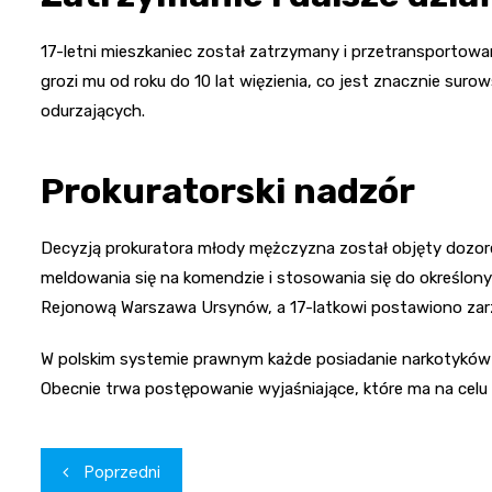
17-letni mieszkaniec został zatrzymany i przetransportowany
grozi mu od roku do 10 lat więzienia, co jest znacznie surow
odurzających.
Prokuratorski nadzór
Decyzją prokuratora młody mężczyzna został objęty dozor
meldowania się na komendzie i stosowania się do określon
Rejonową Warszawa Ursynów, a 17-latkowi postawiono zarzu
W polskim systemie prawnym każde posiadanie narkotyków j
Obecnie trwa postępowanie wyjaśniające, które ma na celu 
Nawigacja
Poprzedni