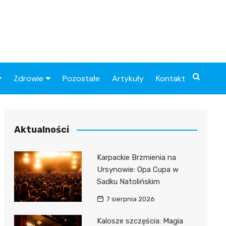
Zdrowie
Pozostałe
Artykuły
Kontakt
Sportowy
Szpital
Piłkarskie
Przychodnie
Aktualności
Sklep medyczny
Karpackie Brzmienia na
Apteki
Ursynowie: Opa Cupa w
Sadku Natolińskim
7 sierpnia 2026
Kalosze szczęścia: Magia