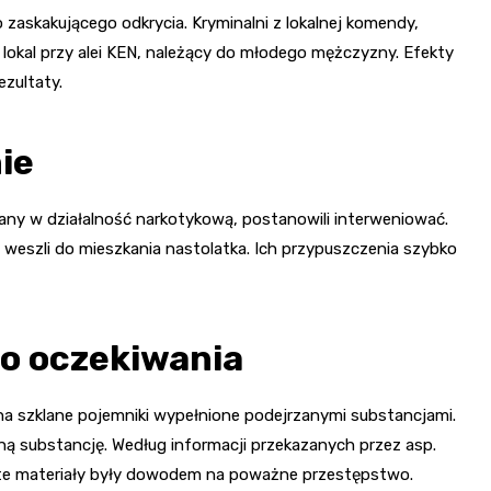
askakującego odkrycia. Kryminalni z lokalnej komendy,
 lokal przy alei KEN, należący do młodego mężczyzny. Efekty
ezultaty.
ie
any w działalność narkotykową, postanowili interweniować.
eszli do mieszkania nastolatka. Ich przypuszczenia szybko
ło oczekiwania
i na szklane pojemniki wypełnione podejrzanymi substancjami.
czną substancję. Według informacji przekazanych przez asp.
ryte materiały były dowodem na poważne przestępstwo.