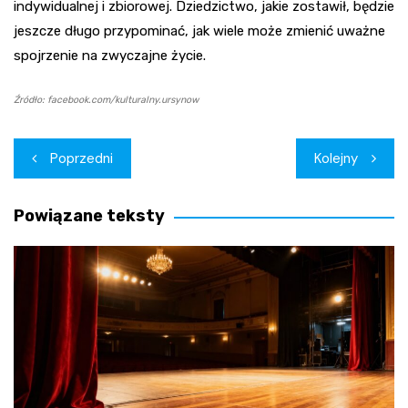
indywidualnej i zbiorowej. Dziedzictwo, jakie zostawił, będzie
jeszcze długo przypominać, jak wiele może zmienić uważne
spojrzenie na zwyczajne życie.
Źródło: facebook.com/kulturalny.ursynow
Nawigacja
Poprzedni
Kolejny
wpisu
Powiązane teksty