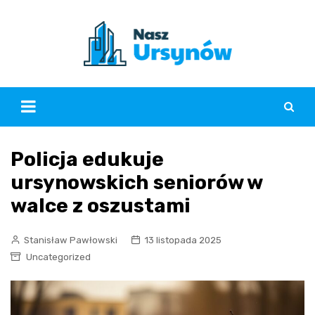
Skip
to
content
Policja edukuje
ursynowskich seniorów w
walce z oszustami
Stanisław Pawłowski
13 listopada 2025
Uncategorized