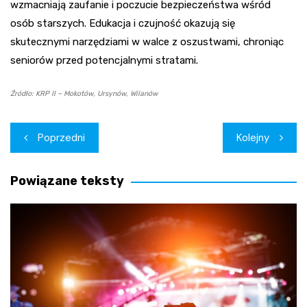
wzmacniają zaufanie i poczucie bezpieczeństwa wśród
osób starszych. Edukacja i czujność okazują się
skutecznymi narzędziami w walce z oszustwami, chroniąc
seniorów przed potencjalnymi stratami.
Źródło: KRP II – Mokotów, Ursynów, Wilanów
Nawigacja
Poprzedni
Kolejny
wpisu
Powiązane teksty