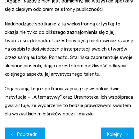
„Agape”. Każdy z nich jest odmienny, ale wszystkie spotkały
się z ciepłym odbiorem ze strony publiczności.
Nadchodzące spotkanie z tą wielostronną artystką to
okazja nie tylko do bliższego zaznajomienia się z jej
twórczością literacką. Uczestnicy będą mieli również szansę
na osobiste doświadczenie interpretacji swoich utworów
przez samą autorkę. Ponadto, Stalińska zaprezentuje swoje
ulubione piosenki, dając uczestnikom możliwość odkrycia
kolejnego aspektu jej artystycznego talentu.
Organizacją tego spotkania zajmują się wspólnie dwie
instytucje – „Alternatywy” oraz Ursynoteka. Ich współpraca
gwarantuje, że wydarzenie to będzie prawdziwym świętem
dla wszystkich miłośników poezji i muzyki.
Nawigacja
Poprzedni
Kolejny