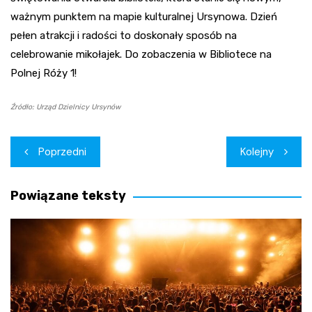
ważnym punktem na mapie kulturalnej Ursynowa. Dzień
pełen atrakcji i radości to doskonały sposób na
celebrowanie mikołajek. Do zobaczenia w Bibliotece na
Polnej Róży 1!
Źródło: Urząd Dzielnicy Ursynów
Nawigacja
Poprzedni
Kolejny
wpisu
Powiązane teksty