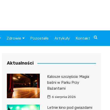
Zdrowie
Pozostałe
Artykuły
Kontakt
Sportowy
Szpital
Piłkarskie
Przychodnie
Aktualności
Sklep medyczny
Kalosze szczęścia: Magia
Apteki
baśni w Parku Przy
Bażantarni
6 sierpnia 2026
Letnie kino pod gwiazdami