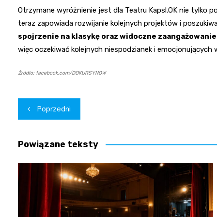
Otrzymane wyróżnienie jest dla Teatru Kapsl.OK nie tylko p
teraz zapowiada rozwijanie kolejnych projektów i poszuki
spojrzenie na klasykę oraz widoczne zaangażowani
więc oczekiwać kolejnych niespodzianek i emocjonujących 
Źródło: facebook.com/DOKURSYNOW
Nawigacja
Poprzedni
wpisu
Powiązane teksty