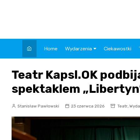
Skip
to
content
Home
Wydarzenia
Ciekawostki
Kronika Policyjna
Teatr Kapsl.OK podbi
Wypadek
spektaklem „Libertyn
Drogi
Aktualności
,
Stanisław Pawłowski
23 czerwca 2026
Teatr
Wyda