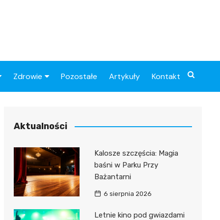
Zdrowie
Pozostałe
Artykuły
Kontakt
Sportowy
Szpital
Piłkarskie
Przychodnie
Aktualności
Sklep medyczny
Kalosze szczęścia: Magia
Apteki
baśni w Parku Przy
Bażantarni
6 sierpnia 2026
Letnie kino pod gwiazdami