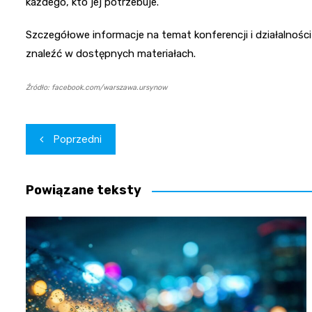
każdego, kto jej potrzebuje.
Szczegółowe informacje na temat konferencji i działalnoś
znaleźć w dostępnych materiałach.
Źródło: facebook.com/warszawa.ursynow
Nawigacja
Poprzedni
wpisu
Powiązane teksty