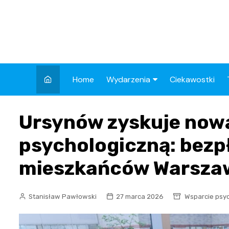
Skip
to
content
Home
Wydarzenia
Ciekawostki
Kronika Policyjna
Ursynów zyskuje now
Wypadek
psychologiczną: bezp
Drogi
mieszkańców Warsza
Aktualności
Stanisław Pawłowski
27 marca 2026
Wsparcie psy