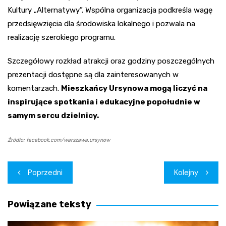
Kultury „Alternatywy”. Wspólna organizacja podkreśla wagę
przedsięwzięcia dla środowiska lokalnego i pozwala na
realizację szerokiego programu.
Szczegółowy rozkład atrakcji oraz godziny poszczególnych
prezentacji dostępne są dla zainteresowanych w
komentarzach.
Mieszkańcy Ursynowa mogą liczyć na
inspirujące spotkania i edukacyjne popołudnie w
samym sercu dzielnicy.
Źródło: facebook.com/warszawa.ursynow
Nawigacja
Poprzedni
Kolejny
wpisu
Powiązane teksty