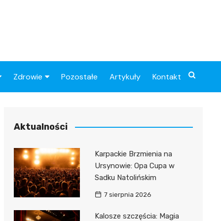
Zdrowie
Pozostałe
Artykuły
Kontakt
Sportowy
Szpital
Piłkarskie
Przychodnie
Aktualności
Sklep medyczny
Karpackie Brzmienia na
Apteki
Ursynowie: Opa Cupa w
Sadku Natolińskim
7 sierpnia 2026
Kalosze szczęścia: Magia