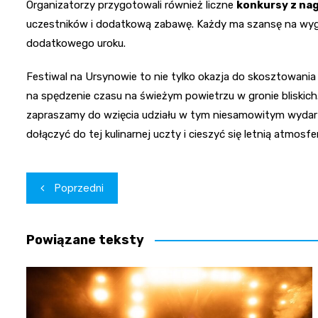
Organizatorzy przygotowali również liczne
konkursy z na
uczestników i dodatkową zabawę. Każdy ma szansę na wyg
dodatkowego uroku.
Festiwal na Ursynowie to nie tylko okazja do skosztowani
na spędzenie czasu na świeżym powietrzu w gronie bliski
zapraszamy do wzięcia udziału w tym niesamowitym wydar
dołączyć do tej kulinarnej uczty i cieszyć się letnią atmosfer
Nawigacja
Poprzedni
wpisu
Powiązane teksty