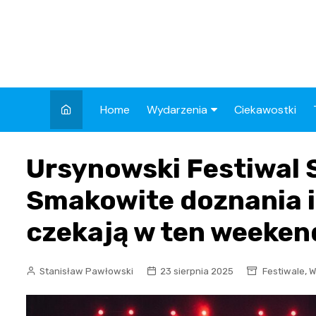
Skip
to
content
Home
Wydarzenia
Ciekawostki
Kronika Policyjna
Ursynowski Festiwal 
Wypadek
Smakowite doznania i
Drogi
czekają w ten weeken
Aktualności
,
Stanisław Pawłowski
23 sierpnia 2025
Festiwale
W