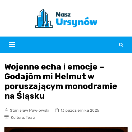
Skip
to
content
Wojenne echa i emocje –
Godajōm mi Helmut w
poruszającym monodramie
na Śląsku
Stanisław Pawłowski
13 października 2025
,
Kultura
Teatr