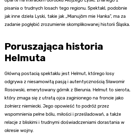
oparte na literackim dorobku Alojzego Lyski, znanego z
pisania o trudnych losach tego regionu. Spektakl, podobnie
jak inne dzieła Lyski, takie jak „Mianujōm mie Hanka”, ma za
zadanie pogłębić zrozumienie skomplikowanej historii Śląska.
Poruszająca historia
Helmuta
Główną postacią spektaklu jest Helmut, którego losy
odgrywa z niesamowitą pasją i autentycznością Sławomir
Rosowski, emerytowany górnik z Bierunia. Helmut to sierota,
który zmaga się z utratą ojca zaginionego na froncie jako
żołnierz niemiecki. Jego opowieść to podróż przez
wspomnienia pełne bólu, miłości i prześladowań, a także
relacje z bliskimi i trudnymi doświadczeniami dorastania w
okresie wojny.