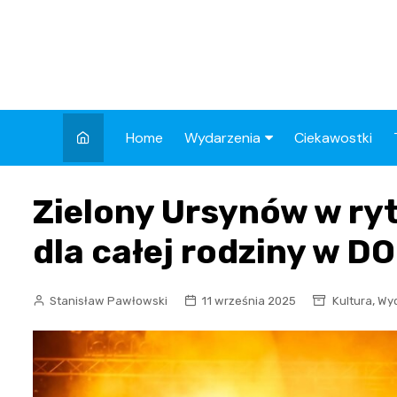
Skip
to
content
Home
Wydarzenia
Ciekawostki
Kronika Policyjna
Zielony Ursynów w ryt
Wypadek
dla całej rodziny w DO
Drogi
Aktualności
,
Stanisław Pawłowski
11 września 2025
Kultura
Wyd