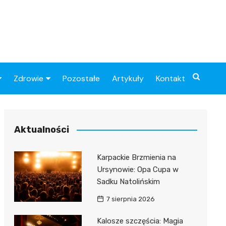
Zdrowie
Pozostałe
Artykuły
Kontakt
Sportowy
Szpital
Piłkarskie
Przychodnie
Aktualności
Sklep medyczny
Karpackie Brzmienia na
Apteki
Ursynowie: Opa Cupa w
Sadku Natolińskim
7 sierpnia 2026
Kalosze szczęścia: Magia