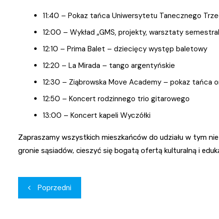
11:40 – Pokaz tańca Uniwersytetu Tanecznego Trz
12:00 – Wykład „GMS, projekty, warsztaty semestra
12:10 – Prima Balet – dziecięcy występ baletowy
12:20 – La Mirada – tango argentyńskie
12:30 – Ziąbrowska Move Academy – pokaz tańca o
12:50 – Koncert rodzinnego trio gitarowego
13:00 – Koncert kapeli Wyczółki
Zapraszamy wszystkich mieszkańców do udziału w tym niez
gronie sąsiadów, cieszyć się bogatą ofertą kulturalną i edu
Nawigacja
Poprzedni
wpisu