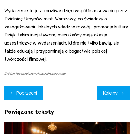
Wydarzenie to jest możliwe dzięki współfinansowaniu przez
Dzielnicę Ursynów m.st. Warszawy, co świadczy o
zaangażowaniu lokalnych władz w rozwój i promocję kultury.
Dzięki takim inicjatywom, mieszkańcy mają okazję
uczestniczyć w wydarzeniach, które nie tylko bawią, ale
także edukują i przypominają o bogactwie polskiej
twórczości filmowej.
Źródło: facebook.com/kulturalny.ursynow
Nawigacja
Poprzedni
Kolejny
wpisu
Powiązane teksty