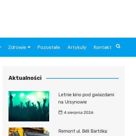
Zdrowie
Pozostałe
Artykuły
Kontakt
Sportowy
Szpital
Piłkarskie
Przychodnie
Aktualności
Sklep medyczny
Letnie kino pod gwiazdami
Apteki
na Ursynowie
4 sierpnia 2026
Remont ul. Béli Bartóka: