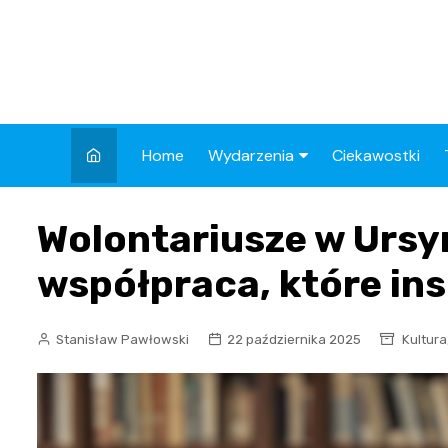
Skip
to
content
Home
Wydarzenia
Ciekawostki
Kronika Policyjna
Wolontariusze w Ursy
Wypadek
współpraca, które insp
Drogi
Aktualności
Stanisław Pawłowski
22 października 2025
Kultura