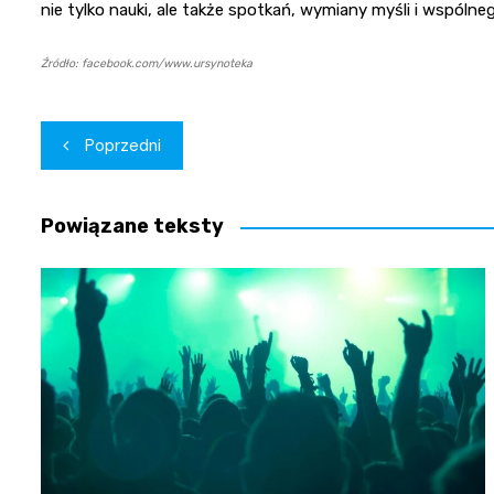
nie tylko nauki, ale także spotkań, wymiany myśli i wspólneg
Źródło: facebook.com/www.ursynoteka
Nawigacja
Poprzedni
wpisu
Powiązane teksty