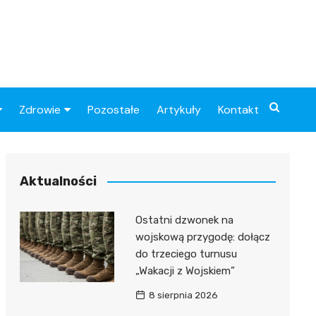
Zdrowie
Pozostałe
Artykuły
Kontakt
Sportowy
Szpital
Piłkarskie
Przychodnie
Aktualności
Sklep medyczny
Ostatni dzwonek na
Apteki
wojskową przygodę: dołącz
do trzeciego turnusu
„Wakacji z Wojskiem”
8 sierpnia 2026