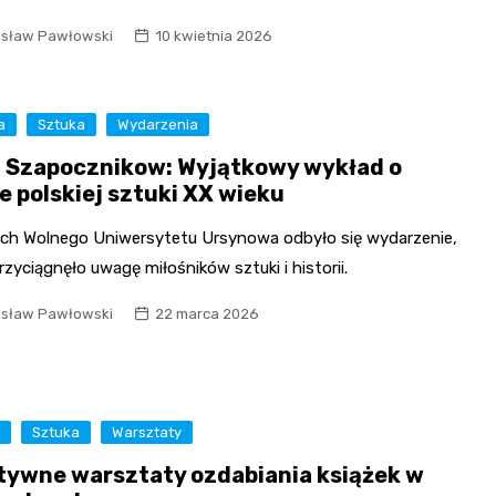
Fryzjer
isław Pawłowski
10 kwietnia 2026
Kosmetyczka
a
Sztuka
Wydarzenia
a Szapocznikow: Wyjątkowy wykład o
e polskiej sztuki XX wieku
ch Wolnego Uniwersytetu Ursynowa odbyło się wydarzenie,
rzyciągnęło uwagę miłośników sztuki i historii.
isław Pawłowski
22 marca 2026
y
Sztuka
Warsztaty
tywne warsztaty ozdabiania książek w