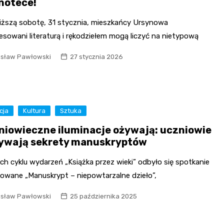
notece!
liższą sobotę, 31 stycznia, mieszkańcy Ursynowa
esowani literaturą i rękodziełem mogą liczyć na nietypową
isław Pawłowski
27 stycznia 2026
cja
Kultura
Sztuka
niowieczne iluminacje ożywają: uczniowie
ywają sekrety manuskryptów
h cyklu wydarzeń „Książka przez wieki” odbyło się spotkanie
łowane „Manuskrypt – niepowtarzalne dzieło”,
isław Pawłowski
25 października 2025