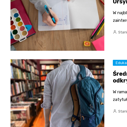
Ursy
W najb
zainter
Stan
Eduka
Śred
odkr
W ramac
zatytu
Stan