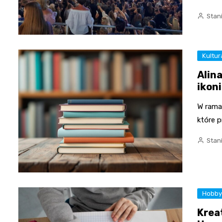
Stan
Kultur
Alin
ikoni
W rama
które p
Stan
Hobb
Krea