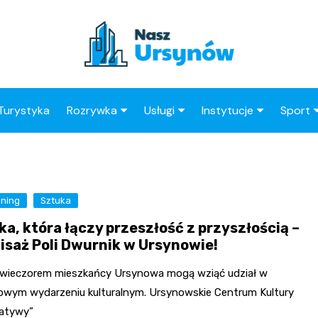
Turystyka
Rozrywka
Usługi
Instytucje
Sport
Kluby
Taxi
Straż Miejska
Klub 
Wesele
Stacja paliw
OPS
Kluby 
ning
Sztuka
Ogródki Działkowe
Restauracje
Urząd Skarbowy
ka, która łączy przeszłość z przyszłością –
Księgarnie
Barber
Urząd Dzielnicy
isaż Poli Dwurnik w Ursynowie!
Kino
Adwokat
ZUS
j wieczorem mieszkańcy Ursynowa mogą wziąć udział w
Radca Prawny
Poczta
owym wydarzeniu kulturalnym. Ursynowskie Centrum Kultury
natywy”