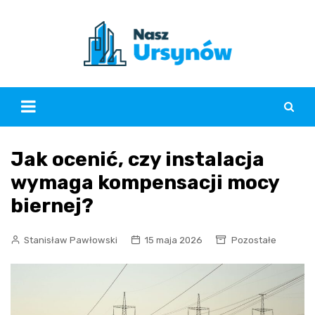
Skip
to
content
Jak ocenić, czy instalacja
wymaga kompensacji mocy
biernej?
Stanisław Pawłowski
15 maja 2026
Pozostałe