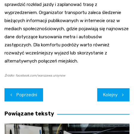
sprawdzić rozkład jazdy i zaplanować trasę z
wyprzedzeniem. Organizator transportu zaleca śledzenie
bieżących informacji publikowanych w internecie oraz w
mediach społecznościowych, gdzie pojawiają się najnowsze
dane dotyczące kursowania metra i autobusów
zastępczych. Dla komfortu podróży warto również
rozważyć wcześniejszy wyjazd lub skorzystanie z
alternatywnych połączeń miejskich.
Źródło: facebook.com/warszawa.ursynow
Nawigacja
Poprzedni
Kolejny
wpisu
Powiązane teksty