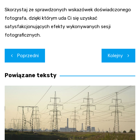
Skorzystaj ze sprawdzonych wskazówek doświadczonego
fotografa, dzięki którym uda Ci się uzyskać
satysfakcjonujących efekty wykonywanych sesji
fotograficznych.
Nawigacja
Poprzedni
Kolejny
wpisu
Powiązane teksty