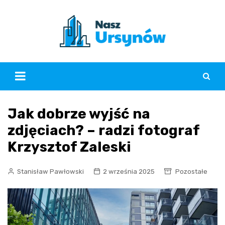
Skip
to
content
Jak dobrze wyjść na
zdjęciach? – radzi fotograf
Krzysztof Zaleski
Stanisław Pawłowski
2 września 2025
Pozostałe