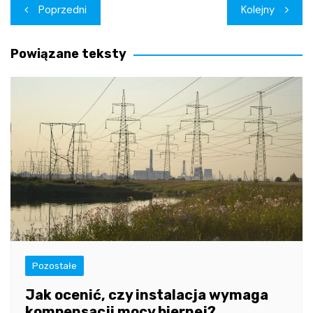
Nawigacja
Poprzedni
Kolejny
wpisu
Powiązane teksty
Pozostałe
Jak ocenić, czy instalacja wymaga
kompensacji mocy biernej?