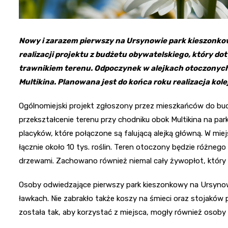
Nowy i zarazem pierwszy na Ursynowie park kieszonkow
realizacji projektu z budżetu obywatelskiego, który d
trawnikiem terenu. Odpoczynek w alejkach otoczonych z
Multikina. Planowana jest do końca roku realizacja ko
Ogólnomiejski projekt zgłoszony przez mieszkańców do bud
przekształcenie terenu przy chodniku obok Multikina na par
placyków, które połączone są falującą alejką główną. W mie
łącznie około 10 tys. roślin. Teren otoczony będzie różnego
drzewami. Zachowano również niemal cały żywopłot, który 
Osoby odwiedzające pierwszy park kieszonkowy na Ursynow
ławkach. Nie zabrakło także koszy na śmieci oraz stojaków
została tak, aby korzystać z miejsca, mogły również osob