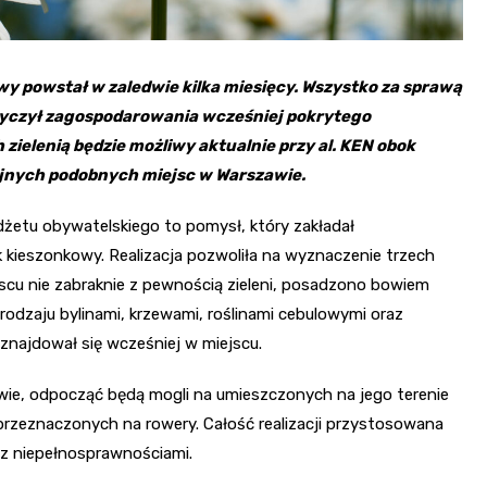
y powstał w zaledwie kilka miesięcy. Wszystko za sprawą
otyczył zagospodarowania wcześniej pokrytego
ielenią będzie możliwy aktualnie przy al. KEN obok
lejnych podobnych miejsc w Warszawie.
żetu obywatelskiego to pomysł, który zakładał
k kieszonkowy. Realizacja pozwoliła na wyznaczenie trzech
jscu nie zabraknie z pewnością zieleni, posadzono bowiem
 rodzaju bylinami, krzewami, roślinami cebulowymi oraz
znajdował się wcześniej w miejscu.
ie, odpocząć będą mogli na umieszczonych na jego terenie
 przeznaczonych na rowery. Całość realizacji przystosowana
y z niepełnosprawnościami.