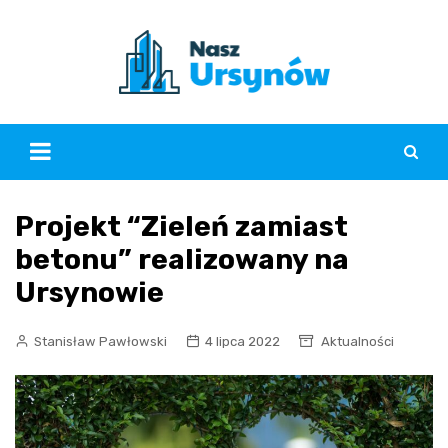
Skip
to
content
Projekt “Zieleń zamiast
betonu” realizowany na
Ursynowie
Stanisław Pawłowski
4 lipca 2022
Aktualności