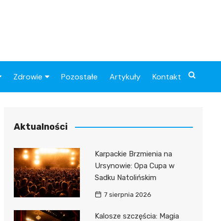
Zdrowie
Pozostałe
Artykuły
Kontakt
Sportowy
Szpital
Piłkarskie
Przychodnie
Aktualności
Sklep medyczny
Karpackie Brzmienia na
Apteki
Ursynowie: Opa Cupa w
Sadku Natolińskim
7 sierpnia 2026
Kalosze szczęścia: Magia