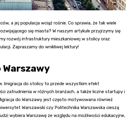
ów, a jej populacja wciąż rośnie. Co sprawia, że tak wiele
ozwijającego się miasta? W naszym artykule przyjrzymy się
 rozwój infrastruktury mieszkaniowej w stolicy oraz
acji. Zapraszamy do wnikliwej lektury!
o Warszawy
Imigracja do stolicy to przede wszystkim efekt
ci zatrudnienia w różnych branżach, a także liczne startupy i
. Migracja do Warszawy jest często motywowana również
 Uniwersytet Warszawski czy Politechnika Warszawska cieszą
h ludzi wybiera Warszawę ze względu na możliwości edukacyjne,