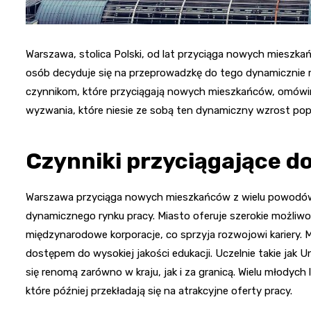
Warszawa, stolica Polski, od lat przyciąga nowych mieszkańc
osób decyduje się na przeprowadzkę do tego dynamicznie r
czynnikom, które przyciągają nowych mieszkańców, omówimy
wyzwania, które niesie ze sobą ten dynamiczny wzrost popul
Czynniki przyciągające d
Warszawa przyciąga nowych mieszkańców z wielu powodów. 
dynamicznego rynku pracy. Miasto oferuje szerokie możliwoś
międzynarodowe korporacje, co sprzyja rozwojowi kariery
dostępem do wysokiej jakości edukacji. Uczelnie takie jak
się renomą zarówno w kraju, jak i za granicą. Wielu młodyc
które później przekładają się na atrakcyjne oferty pracy.