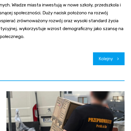
znych. Władze miasta inwestują w nowe szkoły, przedszkola i
osnącej społeczności. Duży nacisk położono na rozwój
a wspierać zrównoważony rozwój oraz wysoki standard życia
stycyjnej, wykorzystuje wzrost demograficzny jako szansę na
społecznego.
Kolejny