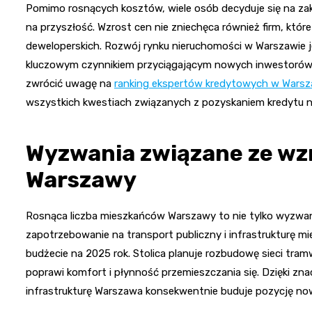
Pomimo rosnących kosztów, wiele osób decyduje się na zak
na przyszłość. Wzrost cen nie zniechęca również firm, któ
deweloperskich. Rozwój rynku nieruchomości w Warszawie jes
kluczowym czynnikiem przyciągającym nowych inwestorów. 
zwrócić uwagę na
ranking ekspertów kredytowych w Warsz
wszystkich kwestiach związanych z pozyskaniem kredytu n
Wyzwania związane ze wz
Warszawy
Rosnąca liczba mieszkańców Warszawy to nie tylko wyzwanie
zapotrzebowanie na transport publiczny i infrastrukturę m
budżecie na 2025 rok. Stolica planuje rozbudowę sieci tram
poprawi komfort i płynność przemieszczania się. Dzięki z
infrastrukturę Warszawa konsekwentnie buduje pozycję now