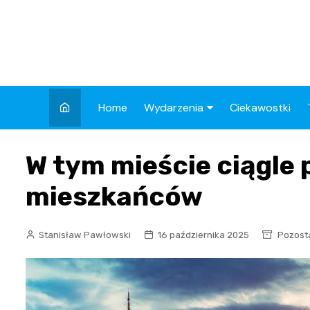
Skip
to
content
Home
Wydarzenia
Ciekawostki
Kronika Policyjna
W tym mieście ciągle
Wypadek
mieszkańców
Drogi
Aktualności
Stanisław Pawłowski
16 października 2025
Pozost