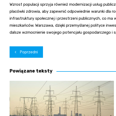
Wzrost populacji sprzyja również modernizacji usług public
placówki zdrowia, aby zapewnić odpowiednie warunki dla r
infrastruktury społecznej i przestrzeni publicznych, co m
mieszkańców. Warszawa, dzięki przemyślanej polityce inwe
dalsze wzmocnienie swojego potencjału gospodarczego i 
Nawigacja
Poprzedni
wpisu
Powiązane teksty