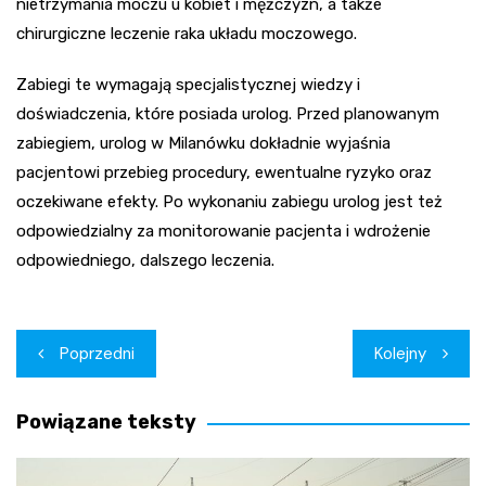
nietrzymania moczu u kobiet i mężczyzn, a także
chirurgiczne leczenie raka układu moczowego.
Zabiegi te wymagają specjalistycznej wiedzy i
doświadczenia, które posiada urolog. Przed planowanym
zabiegiem, urolog w Milanówku dokładnie wyjaśnia
pacjentowi przebieg procedury, ewentualne ryzyko oraz
oczekiwane efekty. Po wykonaniu zabiegu urolog jest też
odpowiedzialny za monitorowanie pacjenta i wdrożenie
odpowiedniego, dalszego leczenia.
Nawigacja
Poprzedni
Kolejny
wpisu
Powiązane teksty