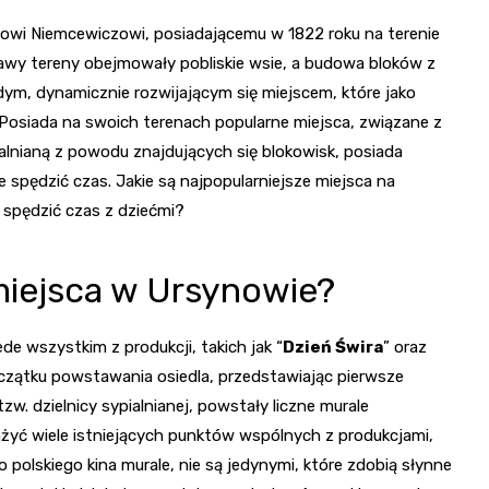
wi Niemcewiczowi, posiadającemu w 1822 roku na terenie
awy tereny obejmowały pobliskie wsie, a budowa bloków z
odym, dynamicznie rozwijającym się miejscem, które jako
 Posiada na swoich terenach popularne miejsca, związane z
pialnianą z powodu znajdujących się blokowisk, posiada
 spędzić czas. Jakie są najpopularniejsze miejsca na
 spędzić czas z dziećmi?
 miejsca w Ursynowie?
e wszystkim z produkcji, takich jak “
Dzień Świra
” oraz
początku powstawania osiedla, przedstawiając pierwsze
zw. dzielnicy sypialnianej, powstały liczne murale
żyć wiele istniejących punktów wspólnych z produkcjami,
 polskiego kina murale, nie są jedynymi, które zdobią słynne