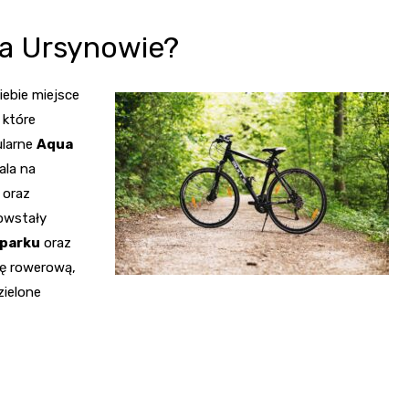
na Ursynowie?
iebie miejsce
 które
ularne
Aqua
ala na
oraz
powstały
parku
oraz
kę rowerową,
zielone