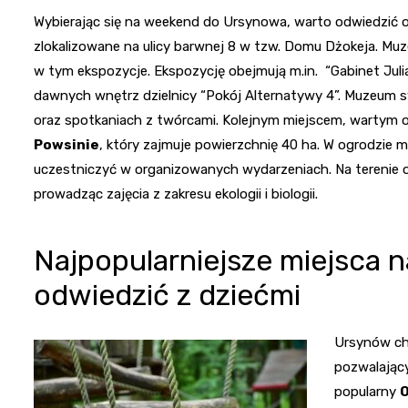
Wybierając się na weekend do Ursynowa, warto odwiedzić o
zlokalizowane na ulicy barwnej 8 w tzw. Domu Dżokeja. Mu
w tym ekspozycje. Ekspozycję obejmują m.in. “Gabinet Jul
dawnych wnętrz dzielnicy “Pokój Alternatywy 4”. Muzeum 
oraz spotkaniach z twórcami. Kolejnym miejscem, wartym 
Powsinie
, który zajmuje powierzchnię 40 ha. W ogrodzie
uczestniczyć w organizowanych wydarzeniach. Na terenie og
prowadząc zajęcia z zakresu ekologii i biologii.
Najpopularniejsze miejsca 
odwiedzić z dziećmi
Ursynów chę
pozwalający
popularny
O