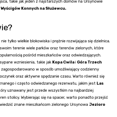
jsca, takie jak jeden z najstarszych domów na Ursynowie
 Wyścigów Konnych na Służewcu.
wie?
ie tylko wielkie blokowiska i prężnie rozwijająca się dzielnica.
swoim terenie wiele parków oraz terenów zielonych, które
popularnością pośród mieszkańców oraz odwiedzających.
sypane wzniesienia, takie jak
Kopa Cwila
i
Góra Trzech
, zagospodarowano w sposób umożliwiający codzienny
oczynek oraz aktywne spędzanie czasu. Warto również się
znanego i często odwiedzanego rezerwatu, jakim jest
Las
óry uznawany jest przede wszystkim na najbardziej
eren stolicy. Wybierając się na spacer, warto ponadto przejść
wiedzić znane mieszkańcom zielonego Ursynowa
Jezioro