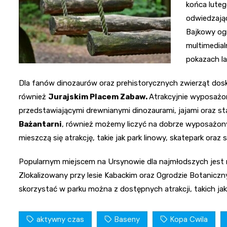
końca luteg
odwiedzając
Bajkowy ogr
multimedia
pokazach l
Dla fanów dinozaurów oraz prehistorycznych zwierząt dosko
również
Jurajskim Placem Zabaw.
Atrakcyjnie wyposażon
przedstawiającymi drewnianymi dinozaurami, jajami oraz s
Bażantarni
, również możemy liczyć na dobrze wyposażony
mieszczą się atrakcję, takie jak park linowy, skatepark ora
Popularnym miejscem na Ursynowie dla najmłodszych jest 
Zlokalizowany przy lesie Kabackim oraz Ogrodzie Botanic
skorzystać w parku można z dostępnych atrakcji, takich jak 
aktywny czas
Baseny
Kopa Cwila