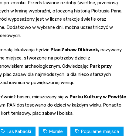
o po zmroku. Przedstawione ozdoby świetlne, przeniosą
ych w krainę wyobraźni, otoczoną historią Piotrusia Pana.
ód wyposażony jest w liczne atrakcje świetle oraz
lne. Dodatkowo w wybrane dni, można uczestniczyć w
aserowych.
nałą lokalizacją będzie
Plac Zabaw Olkówek,
nazywany
e miejsce, stworzone na potrzeby dzieci z
tanowiskiem archeologicznym. Odwiedzając
Park przy
 plac zabaw dla najmłodszych, a dla nieco starszych
z szachownica w powiększonej wersji.
również basen, mieszczący się w
Parku Kultury w Powiśle
.
znym PAN dostosowano do dzieci w każdym wieku. Ponadto
kort tenisowy, plac zabaw i boiska.
Las Kabacki
Murale
Popularne miejsca