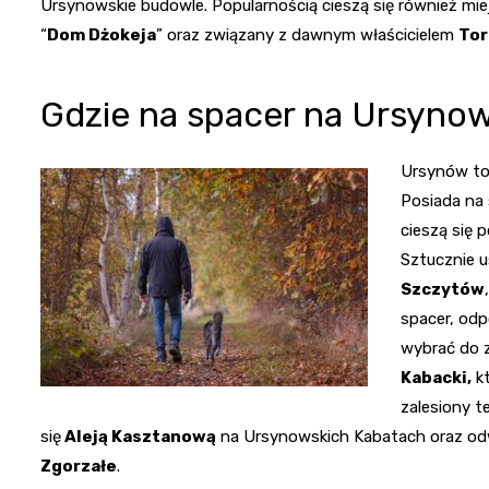
Ursynowskie budowle. Popularnością cieszą się również mie
“
Dom Dżokeja
” oraz związany z dawnym właścicielem
Tor
Gdzie na spacer na Ursyno
Ursynów to n
Posiada na 
cieszą się 
Sztucznie u
Szczytów
spacer, odp
wybrać do 
Kabacki,
kt
zalesiony t
się
Aleją Kasztanową
na Ursynowskich Kabatach oraz od
Zgorzałe
.