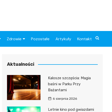
Zdrowie
Pozostałe
Artykuły
Kontakt
Sportowy
Szpital
Piłkarskie
Przychodnie
Aktualności
Sklep medyczny
Kalosze szczęścia: Magia
Apteki
baśni w Parku Przy
Bażantarni
6 sierpnia 2026
Letnie kino pod gwiazdami